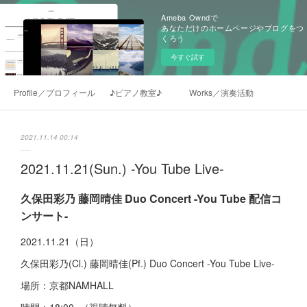
Ameba Owndで
あなただけのホームページやブログをつ
くろう
今すぐ試す
Profile／プロフィール
♪ピアノ教室♪
Works／演奏活動
2021.11.14 00:14
2021.11.21(Sun.) -You Tube Live-
久保田彩乃 藤岡晴佳 Duo Concert -You Tube 配信コ
ンサート
-
2021.11.21（日）
久保田彩乃(Cl.) 藤岡晴佳(Pf.) Duo Concert -You Tube Live-
場所：京都NAMHALL
時間：18:00~（視聴無料）