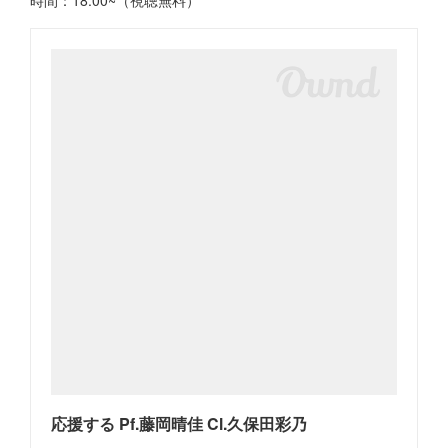
応援する Pf.藤岡晴佳 Cl.久保田彩乃