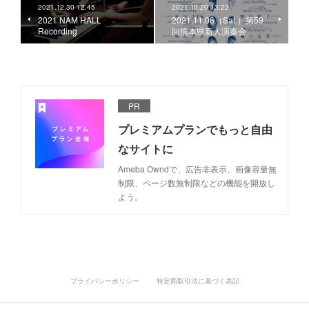
2021.12.30 12:45
2021.10.20 13:22
2021 NAM HALL
2021.11.06（Sat.）第59
Recording
回熊本県新人演奏会
PR
プレミアムプランでもっと自由
なサイトに
Ameba Owndで、広告非表示、画像容量無
制限、ページ数無制限などの機能を開放し
よう。
プライバシーポリシー
特定商取引法に基づく表記