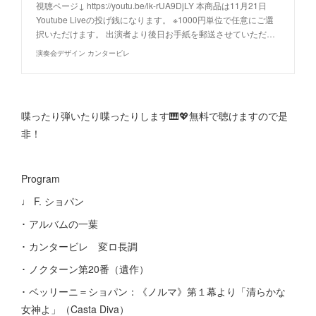
視聴ページ↓ https://youtu.be/lk-rUA9DjLY 本商品は11月21日
Youtube Liveの投げ銭になります。 ※1000円単位で任意にご選
択いただけます。 出演者より後日お手紙を郵送させていただ…
演奏会デザイン カンタービレ
喋ったり弾いたり喋ったりします🎹💖無料で聴けますので是
非！
Program
♩ F. ショパン
･ アルバムの一葉
･ カンタービレ 変ロ長調
･ ノクターン第20番（遺作）
･ ベッリーニ＝ショパン：《ノルマ》第１幕より「清らかな
女神よ」（Casta Diva）